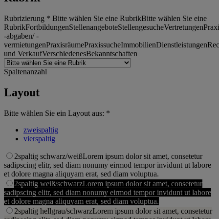
Rubrizierung *
Bitte wählen Sie eine Rubrik
Bitte wählen Sie eine
Rubrik
Fortbildungen
Stellenangebote
Stellengesuche
Vertretungen
Prax
-abgaben/ -
vermietungen
Praxisräume
Praxissuche
Immobilien
Dienstleistungen
Rec
und Verkauf
Verschiedenes
Bekanntschaften
Spaltenanzahl
Layout
Bitte wählen Sie ein Layout aus: *
zweispaltig
vierspaltig
2spaltig schwarz/weiß
Lorem ipsum dolor sit amet, consetetur
sadipscing elitr, sed diam nonumy eirmod tempor invidunt ut labore
et dolore magna aliquyam erat, sed diam voluptua.
2spaltig weiß/schwarz
Lorem ipsum dolor sit amet, consetetur
sadipscing elitr, sed diam nonumy eirmod tempor invidunt ut labore
et dolore magna aliquyam erat, sed diam voluptua.
2spaltig hellgrau/schwarz
Lorem ipsum dolor sit amet, consetetur